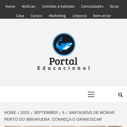
Skip
Home
Notícias
Comidas e bebidas
Curiosidades
Dicas
to
Casa
Cursos
Marketing
Limpeza
Bem-estar
content
PORTAL
PORTAL DAS NOTÍCIAS EDUCACIONAIS
Primary
EDUCACIONA
Menu
HOME
2025
SEPTEMBER
9
VANTAGENS DE MORAR
PERTO DO IBIRAPUERA: CONHEÇA O GRANOSCAR