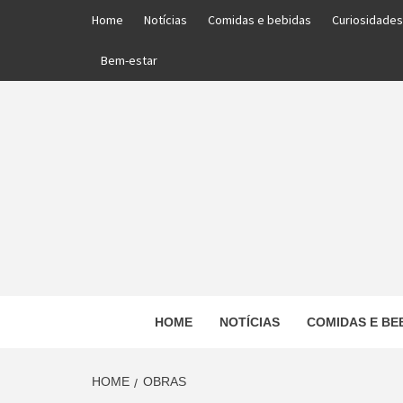
Skip
Home
Notícias
Comidas e bebidas
Curiosidades
to
content
Bem-estar
PORTAL DAS NOTÍCIAS EDUCACIONAIS
HOME
NOTÍCIAS
COMIDAS E BE
ED
HOME
OBRAS