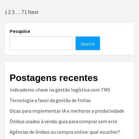
Posts
1
…
2
3
71
Next
pagination
Pesquise
Search
Postagens recentes
Indicadores-chave na gestão logística com TMS
Tecnologia a favor da gestão de frotas
Dicas para implementar IA e melhorar a produtividade
Ônibus usados à venda: guia para comprar sem erro
Agências de ônibus ou compra online: qual escolher?