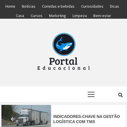
Skip
Home
Notícias
Comidas e bebidas
Curiosidades
Dicas
to
Casa
Cursos
Marketing
Limpeza
Bem-estar
content
PORTAL
PORTAL DAS NOTÍCIAS EDUCACIONAIS
Primary
EDUCACIONA
Menu
INDICADORES-CHAVE NA GESTÃO
LOGÍSTICA COM TMS