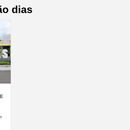
o dias
 E
er