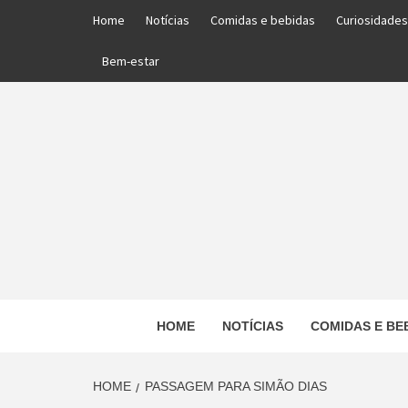
Skip
Home
Notícias
Comidas e bebidas
Curiosidades
to
content
Bem-estar
PORTAL DAS NOTÍCIAS EDUCACIONAIS
HOME
NOTÍCIAS
COMIDAS E BE
ED
HOME
PASSAGEM PARA SIMÃO DIAS