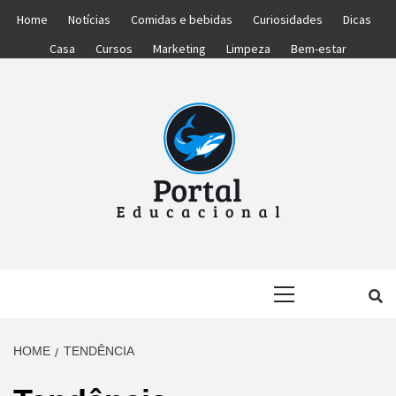
Skip
Home
Notícias
Comidas e bebidas
Curiosidades
Dicas
to
Casa
Cursos
Marketing
Limpeza
Bem-estar
content
PORTAL
PORTAL DAS NOTÍCIAS EDUCACIONAIS
Primary
EDUCACIONA
Menu
HOME
TENDÊNCIA