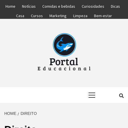
Skip
Home
Notícias
Comidas e bebidas
Curiosidades
Dicas
to
Casa
Cursos
Marketing
Limpeza
Bem-estar
content
PORTAL
PORTAL DAS NOTÍCIAS EDUCACIONAIS
Primary
EDUCACIONA
Menu
HOME
DIREITO