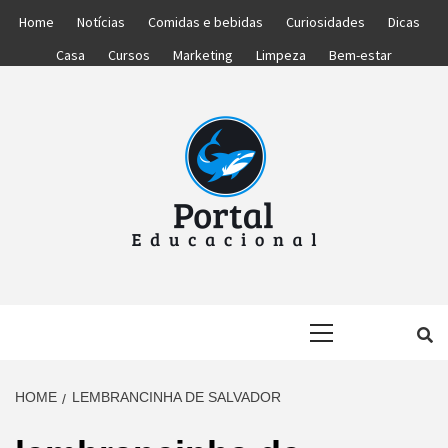
Skip
Home
Notícias
Comidas e bebidas
Curiosidades
Dicas
to
Casa
Cursos
Marketing
Limpeza
Bem-estar
content
PORTAL
PORTAL DAS NOTÍCIAS EDUCACIONAIS
Primary
EDUCACIONA
Menu
HOME
LEMBRANCINHA DE SALVADOR