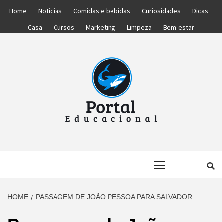
Skip
Home
Notícias
Comidas e bebidas
Curiosidades
Dicas
to
Casa
Cursos
Marketing
Limpeza
Bem-estar
content
PORTAL
PORTAL DAS NOTÍCIAS EDUCACIONAIS
Primary
EDUCACIONA
Menu
HOME
PASSAGEM DE JOÃO PESSOA PARA SALVADOR