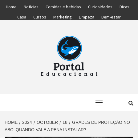
Skip
Home
Notícias
Comidas e bebidas
Curiosidades
Dicas
to
Casa
Cursos
Marketing
Limpeza
Bem-estar
content
PORTAL
PORTAL DAS NOTÍCIAS EDUCACIONAIS
Primary
EDUCACIONA
Menu
HOME
2024
OCTOBER
18
GRADES DE PROTEÇÃO NO
ABC: QUANDO VALE A PENA INSTALAR?