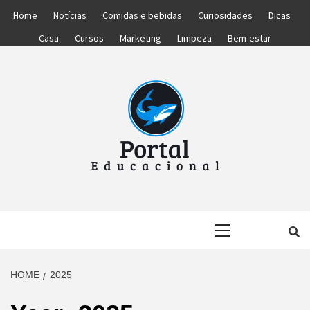
Skip
Home
Notícias
Comidas e bebidas
Curiosidades
Dicas
to
Casa
Cursos
Marketing
Limpeza
Bem-estar
content
PORTAL
PORTAL DAS NOTÍCIAS EDUCACIONAIS
Primary
EDUCACIONA
Menu
HOME
2025