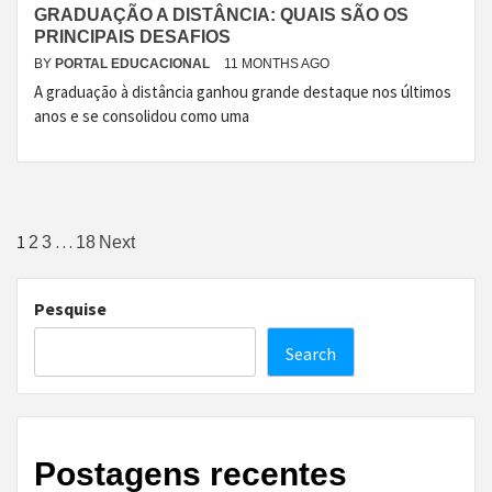
GRADUAÇÃO A DISTÂNCIA: QUAIS SÃO OS
PRINCIPAIS DESAFIOS
BY
PORTAL EDUCACIONAL
11 MONTHS AGO
A graduação à distância ganhou grande destaque nos últimos
anos e se consolidou como uma
Posts
1
…
2
3
18
Next
pagination
Pesquise
Search
Postagens recentes