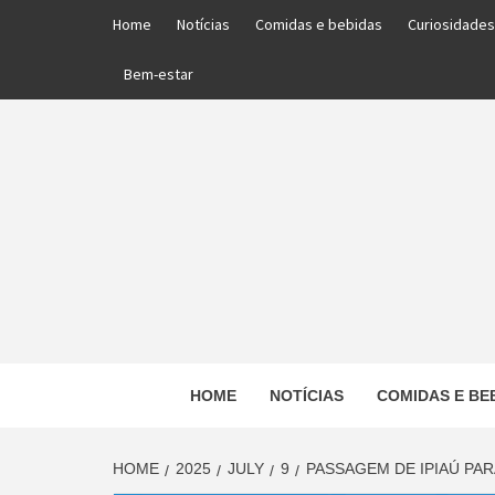
Skip
Home
Notícias
Comidas e bebidas
Curiosidades
to
content
Bem-estar
PORTAL DAS NOTÍCIAS EDUCACIONAIS
HOME
NOTÍCIAS
COMIDAS E BE
ED
HOME
2025
JULY
9
PASSAGEM DE IPIAÚ PA