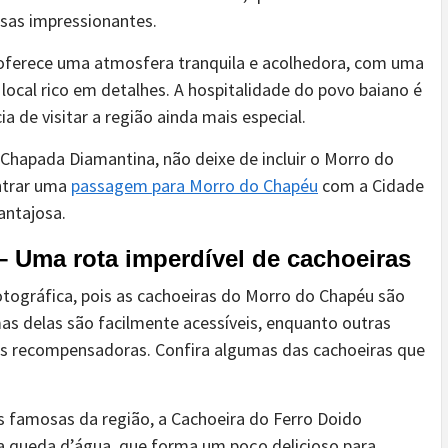
sas impressionantes.
 oferece uma atmosfera tranquila e acolhedora, com uma
 local rico em detalhes. A hospitalidade do povo baiano é
a de visitar a região ainda mais especial.
Chapada Diamantina, não deixe de incluir o Morro do
ontrar uma
passagem para Morro do Chapéu
com a Cidade
antajosa.
 – Uma rota imperdível de cachoeiras
tográfica, pois as cachoeiras do Morro do Chapéu são
as delas são facilmente acessíveis, enquanto outras
s recompensadoras. Confira algumas das cachoeiras que
famosas da região, a Cachoeira do Ferro Doido
da queda d’água, que forma um poço delicioso para