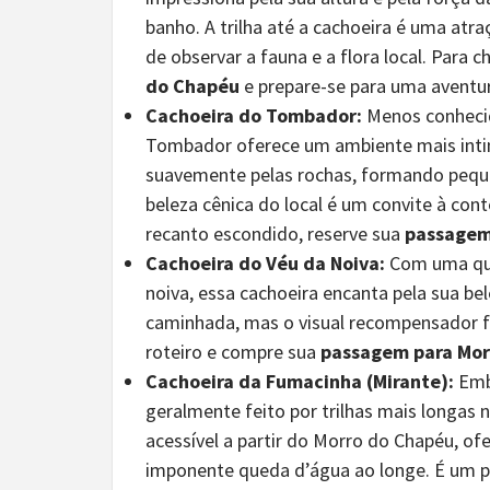
banho. A trilha até a cachoeira é uma atr
de observar a fauna e a flora local. Para 
do Chapéu
e prepare-se para uma aventur
Cachoeira do Tombador:
Menos conhecid
Tombador oferece um ambiente mais intimi
suavemente pelas rochas, formando pequena
beleza cênica do local é um convite à co
recanto escondido, reserve sua
passagem
Cachoeira do Véu da Noiva:
Com uma que
noiva, essa cachoeira encanta pela sua be
caminhada, mas o visual recompensador faz
roteiro e compre sua
passagem para Mor
Cachoeira da Fumacinha (Mirante):
Embo
geralmente feito por trilhas mais longas
acessível a partir do Morro do Chapéu, of
imponente queda d’água ao longe. É um po