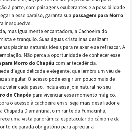
ação à parte, com paisagens exuberantes e a possibilidade
chegar a esse paraíso, garanta sua
passagem para Morro
a inesquecível.
a, mas igualmente encantadora, a Cachoeira do
sta e tranquilo. Suas águas cristalinas deslizam
s piscinas naturais ideais para relaxar e se refrescar. A
ntemplação. Não perca a oportunidade de conhecer esse
 para Morro do Chapéu
com antecedência.
da d’água delicada e elegante, que lembra um véu de
leza singular. O acesso pode exigir um pouco mais de
 valer cada passo. Inclua essa joia natural no seu
ro do Chapéu
para vivenciar esse momento mágico.
ra o acesso à cachoeira em si seja mais desafiador e
 na Chapada Diamantina, o mirante da Fumacinha,
erece uma vista panorâmica espetacular do cânion e da
nto de parada obrigatório para apreciar a