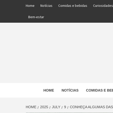
Skip
Home
Notícias
Comidas e bebidas
Curiosidades
to
content
Bem-estar
PORTAL DAS NOTÍCIAS EDUCACIONAIS
HOME
NOTÍCIAS
COMIDAS E BE
ED
HOME
2025
JULY
9
CONHEÇA ALGUMAS DAS