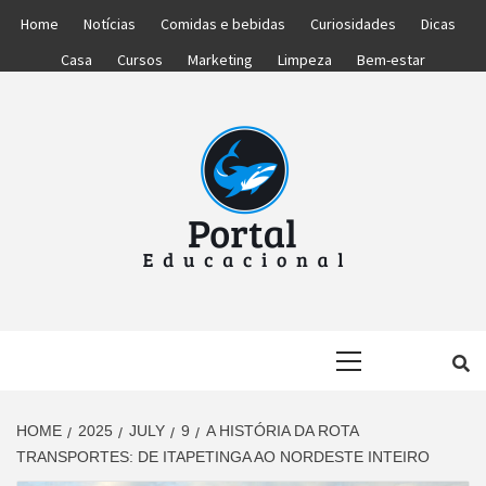
Skip
Home
Notícias
Comidas e bebidas
Curiosidades
Dicas
to
Casa
Cursos
Marketing
Limpeza
Bem-estar
content
PORTAL
PORTAL DAS NOTÍCIAS EDUCACIONAIS
Primary
EDUCACIONA
Menu
HOME
2025
JULY
9
A HISTÓRIA DA ROTA
TRANSPORTES: DE ITAPETINGA AO NORDESTE INTEIRO