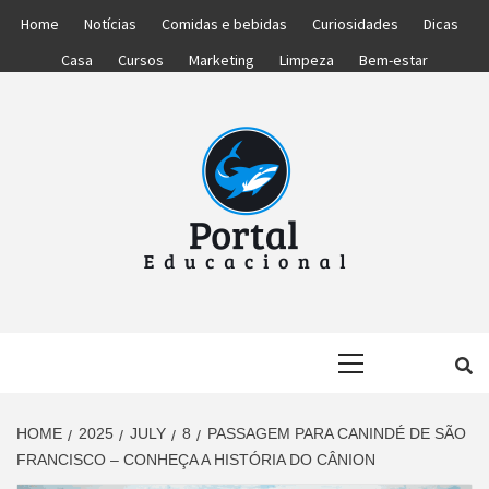
Skip
Home
Notícias
Comidas e bebidas
Curiosidades
Dicas
to
Casa
Cursos
Marketing
Limpeza
Bem-estar
content
PORTAL
PORTAL DAS NOTÍCIAS EDUCACIONAIS
Primary
EDUCACIONA
Menu
HOME
2025
JULY
8
PASSAGEM PARA CANINDÉ DE SÃO
FRANCISCO – CONHEÇA A HISTÓRIA DO CÂNION