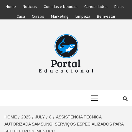
Skip
Home
Notícias
Comidas e bebidas
Curiosidades
Dicas
to
Casa
Cursos
Marketing
Limpeza
Bem-estar
content
PORTAL
PORTAL DAS NOTÍCIAS EDUCACIONAIS
Primary
EDUCACIONA
Menu
HOME
2025
JULY
8
ASSISTÊNCIA TÉCNICA
AUTORIZADA SAMSUNG: SERVIÇOS ESPECIALIZADOS PARA
SEU ELETRODOMÉSTICO