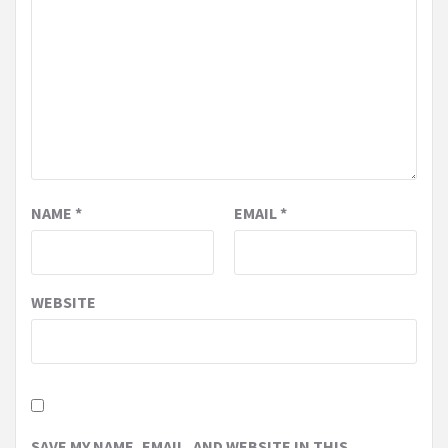
NAME
*
EMAIL
*
WEBSITE
SAVE MY NAME, EMAIL, AND WEBSITE IN THIS