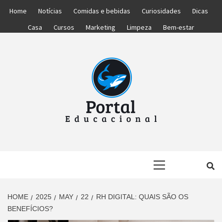
Skip
Home
Notícias
Comidas e bebidas
Curiosidades
Dicas
to
Casa
Cursos
Marketing
Limpeza
Bem-estar
content
PORTAL
PORTAL DAS NOTÍCIAS EDUCACIONAIS
Primary
EDUCACIONA
Menu
HOME
2025
MAY
22
RH DIGITAL: QUAIS SÃO OS
BENEFÍCIOS?