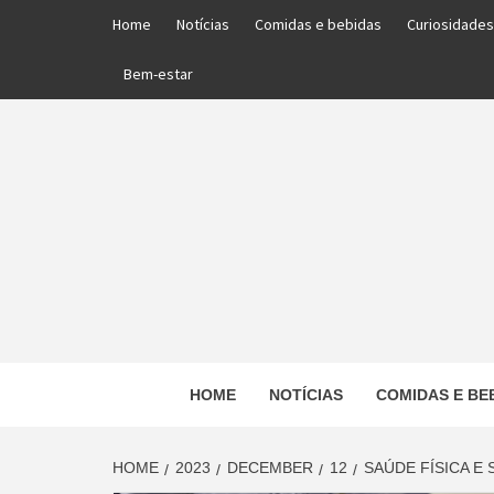
Skip
Home
Notícias
Comidas e bebidas
Curiosidades
to
content
Bem-estar
PORTAL DAS NOTÍCIAS EDUCACIONAIS
HOME
NOTÍCIAS
COMIDAS E BE
ED
HOME
2023
DECEMBER
12
SAÚDE FÍSICA E