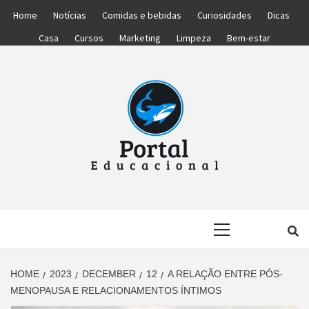
Skip
Home
Notícias
Comidas e bebidas
Curiosidades
Dicas
to
Casa
Cursos
Marketing
Limpeza
Bem-estar
content
PORTAL
PORTAL DAS NOTÍCIAS EDUCACIONAIS
Primary
EDUCACIONA
Menu
HOME
2023
DECEMBER
12
A RELAÇÃO ENTRE PÓS-
MENOPAUSA E RELACIONAMENTOS ÍNTIMOS