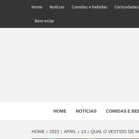
Skip
Home
Notícias
Comidas e bebidas
Curiosidades
to
content
Bem-estar
PORTAL DAS NOTÍCIAS EDUCACIONAIS
HOME
NOTÍCIAS
COMIDAS E BE
ED
HOME
2022
APRIL
13
QUAL O VESTIDO DE N