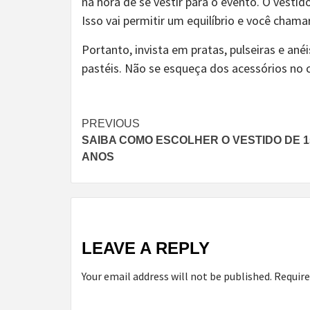
na hora de se vestir para o evento. O vesti
Isso vai permitir um equilíbrio e você cham
Portanto, invista em pratas, pulseiras e ané
pastéis. Não se esqueça dos acessórios no 
Continue
PREVIOUS
SAIBA COMO ESCOLHER O VESTIDO DE 1
Reading
ANOS
LEAVE A REPLY
Your email address will not be published.
Require