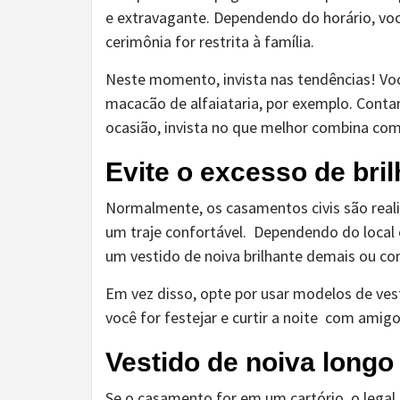
e extravagante. Dependendo do horário, voc
cerimônia for restrita à família.
Neste momento, invista nas tendências! Vo
macacão de alfaiataria, por exemplo. Cont
ocasião, invista no que melhor combina com v
Evite o excesso de bri
Normalmente, os casamentos civis são realiz
um traje confortável. Dependendo do local 
um vestido de noiva brilhante demais ou co
Em vez disso, opte por usar modelos de ves
você for festejar e curtir a noite com amig
Vestido de noiva longo
Se o casamento for em um cartório, o legal 