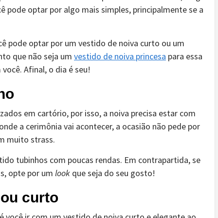
ê pode optar por algo mais simples, principalmente se a
cê pode optar por um vestido de noiva
curto ou um
anto que não seja um
vestido de noiva princesa
para essa
ocê. Afinal, o dia é seu!
lho
ados em cartório, por isso, a noiva precisa estar com
onde a cerimônia vai acontecer, a ocasião não pede por
m muito strass.
tido tubinhos com poucas rendas. Em contrapartida, se
os, opte por um
look
que seja do seu gosto!
 ou curto
é você ir com um vestido de noiva curto e elegante ao