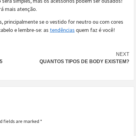
do será simples, mas os acessórios podem ser ousados!
ará mais atenção.
is, principalmente se o vestido for neutro ou com cores
cabelo e lembre-se: as
tendências
quem faz é você!
NEXT
5
QUANTOS TIPOS DE BODY EXISTEM?
d fields are marked
*