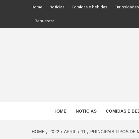
Skip
Home
Notícias
Comidas e bebidas
Curiosidades
to
content
Bem-estar
PORTAL DAS NOTÍCIAS EDUCACIONAIS
HOME
NOTÍCIAS
COMIDAS E BE
ED
HOME
2022
APRIL
11
PRINCIPAIS TIPOS DE