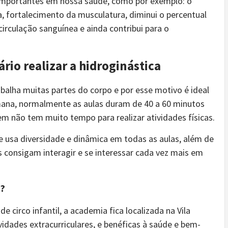
 importantes em nossa saúde, como por exemplo: o
, fortalecimento da musculatura, diminui o percentual
circulação sanguínea e ainda contribui para o
rio realizar a hidroginástica
abalha muitas partes do corpo e por esse motivo é ideal
emana, normalmente as aulas duram de 40 a 60 minutos
m não tem muito tempo para realizar atividades físicas.
e usa diversidade e dinâmica em todas as aulas, além de
 consigam interagir e se interessar cada vez mais em
a?
 circo infantil, a academia fica localizada na Vila
idades extracurriculares, e benéficas à saúde e bem-