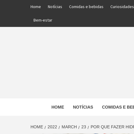
Skip
Home
Notícias
Comidas e bebidas
Curiosidades
to
content
Bem-estar
PORTAL DAS NOTÍCIAS EDUCACIONAIS
HOME
NOTÍCIAS
COMIDAS E BE
ED
HOME
2022
MARCH
23
POR QUE FAZER HID