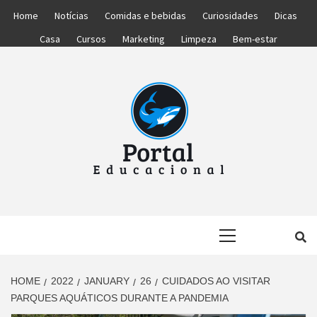
Skip
Home
Notícias
Comidas e bebidas
Curiosidades
Dicas
to
Casa
Cursos
Marketing
Limpeza
Bem-estar
content
PORTAL
PORTAL DAS NOTÍCIAS EDUCACIONAIS
Primary
EDUCACIONA
Menu
HOME
2022
JANUARY
26
CUIDADOS AO VISITAR
PARQUES AQUÁTICOS DURANTE A PANDEMIA