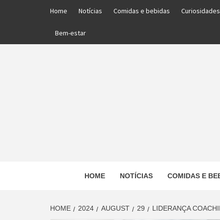
Skip
Home
Notícias
Comidas e bebidas
Curiosidades
to
content
Bem-estar
PORTAL DAS NOTÍCIAS EDUCACIONAIS
HOME
NOTÍCIAS
COMIDAS E BE
ED
HOME
2024
AUGUST
29
LIDERANÇA COACHI