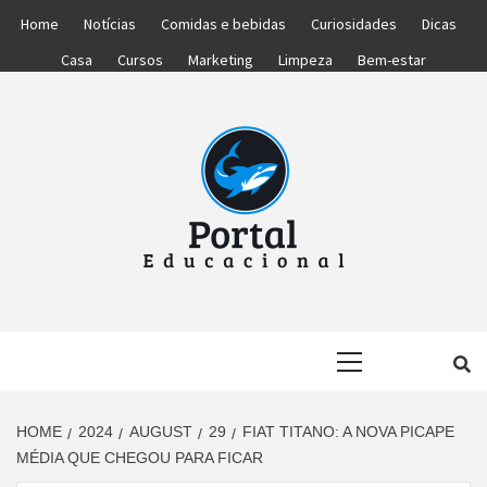
Skip
Home
Notícias
Comidas e bebidas
Curiosidades
Dicas
to
Casa
Cursos
Marketing
Limpeza
Bem-estar
content
PORTAL
PORTAL DAS NOTÍCIAS EDUCACIONAIS
Primary
EDUCACIONA
Menu
HOME
2024
AUGUST
29
FIAT TITANO: A NOVA PICAPE
MÉDIA QUE CHEGOU PARA FICAR