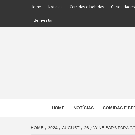
Skip
Home
Notícias
Comidas e bebidas
Curiosidades
to
content
Bem-estar
PORTAL DAS NOTÍCIAS EDUCACIONAIS
HOME
NOTÍCIAS
COMIDAS E BE
ED
HOME
2024
AUGUST
26
WINE BARS PARA C