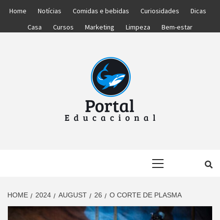
Skip
Home
Notícias
Comidas e bebidas
Curiosidades
Dicas
to
Casa
Cursos
Marketing
Limpeza
Bem-estar
content
PORTAL
PORTAL DAS NOTÍCIAS EDUCACIONAIS
Primary
EDUCACIONA
Menu
HOME
2024
AUGUST
26
O CORTE DE PLASMA