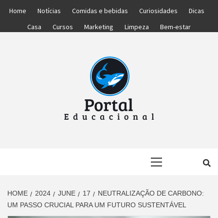
Skip
Home
Notícias
Comidas e bebidas
Curiosidades
Dicas
to
Casa
Cursos
Marketing
Limpeza
Bem-estar
content
PORTAL
PORTAL DAS NOTÍCIAS EDUCACIONAIS
Primary
EDUCACIONA
Menu
HOME
2024
JUNE
17
NEUTRALIZAÇÃO DE CARBONO:
UM PASSO CRUCIAL PARA UM FUTURO SUSTENTÁVEL