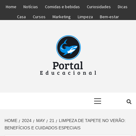
Skip
Home
Notícias
Comidas e bebidas
Curiosidades
Dicas
to
Casa
Cursos
Marketing
Limpeza
Bem-estar
content
PORTAL
PORTAL DAS NOTÍCIAS EDUCACIONAIS
Primary
EDUCACIONA
Menu
HOME
2024
MAY
21
LIMPEZA DE TAPETE NO VERÃO:
BENEFÍCIOS E CUIDADOS ESPECIAIS