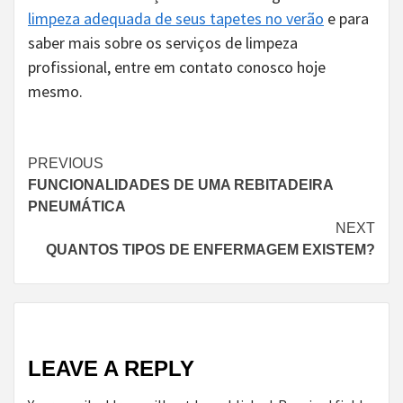
limpeza adequada de seus tapetes no verão
e para
saber mais sobre os serviços de limpeza
profissional, entre em contato conosco hoje
mesmo.
Continue
PREVIOUS
FUNCIONALIDADES DE UMA REBITADEIRA
Reading
PNEUMÁTICA
NEXT
QUANTOS TIPOS DE ENFERMAGEM EXISTEM?
LEAVE A REPLY