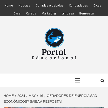
Skip
Home
Notícias
Comidas e bebidas
Curiosidades
Dicas
to
Casa
Cursos
Marketing
Limpeza
Bem-estar
content
PORTAL
PORTAL DAS NOTÍCIAS EDUCACIONAIS
Primary
EDUCACIONA
Menu
HOME
2024
MAY
16
GERADORES DE ENERGIA SÃO
ECONÔMICOS? SAIBA A RESPOSTA!