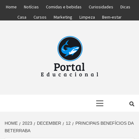
Skip
Home
Notícias
Comidas e bebidas
Curiosidades
Dicas
to
Casa
Cursos
Marketing
Limpeza
Bem-estar
content
PORTAL
PORTAL DAS NOTÍCIAS EDUCACIONAIS
Primary
EDUCACIONA
Menu
HOME
2023
DECEMBER
12
PRINCIPAIS BENEFÍCIOS DA
BETERRABA