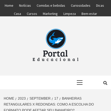
Skip
Home
Notícias
Comidas e bebidas
Curiosidades
Dicas
to
Casa
Cursos
Marketing
Limpeza
Bem-estar
content
PORTAL
PORTAL DAS NOTÍCIAS EDUCACIONAIS
Primary
EDUCACIONA
Menu
HOME
2023
SEPTEMBER
17
BANHEIRAS
RETANGULARES X REDONDAS: COMO A ESCOLHA DO
FORMATO PODE AFETAR SEU BANHEIRO?