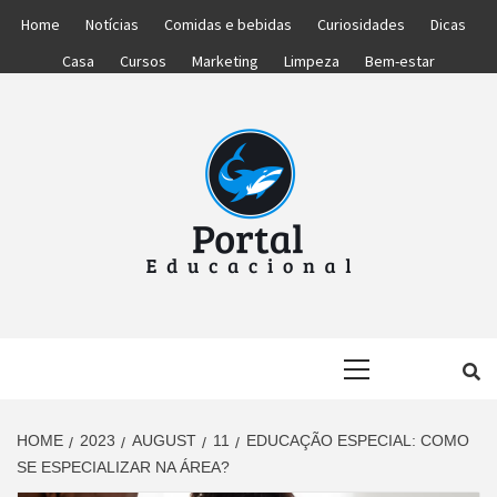
Skip
Home
Notícias
Comidas e bebidas
Curiosidades
Dicas
to
Casa
Cursos
Marketing
Limpeza
Bem-estar
content
PORTAL
PORTAL DAS NOTÍCIAS EDUCACIONAIS
Primary
EDUCACIONA
Menu
HOME
2023
AUGUST
11
EDUCAÇÃO ESPECIAL: COMO
SE ESPECIALIZAR NA ÁREA?