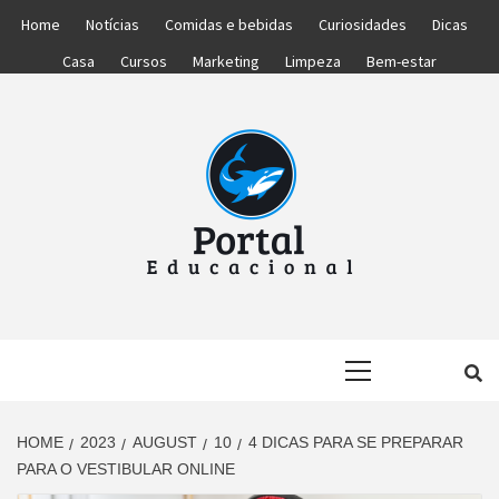
Skip
Home
Notícias
Comidas e bebidas
Curiosidades
Dicas
to
Casa
Cursos
Marketing
Limpeza
Bem-estar
content
PORTAL
PORTAL DAS NOTÍCIAS EDUCACIONAIS
Primary
EDUCACIONA
Menu
HOME
2023
AUGUST
10
4 DICAS PARA SE PREPARAR
PARA O VESTIBULAR ONLINE