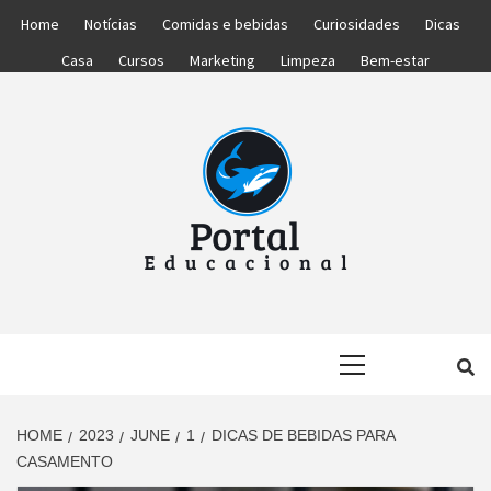
Skip
Home
Notícias
Comidas e bebidas
Curiosidades
Dicas
to
Casa
Cursos
Marketing
Limpeza
Bem-estar
content
PORTAL
PORTAL DAS NOTÍCIAS EDUCACIONAIS
Primary
EDUCACIONA
Menu
HOME
2023
JUNE
1
DICAS DE BEBIDAS PARA
CASAMENTO