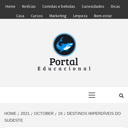
Skip
Home
Notícias
Comidas e bebidas
Curiosidades
Dicas
to
Casa
Cursos
Marketing
Limpeza
Bem-estar
content
PORTAL
PORTAL DAS NOTÍCIAS EDUCACIONAIS
Primary
EDUCACIONA
Menu
HOME
2021
OCTOBER
19
DESTINOS IMPERDÍVEIS DO
SUDESTE