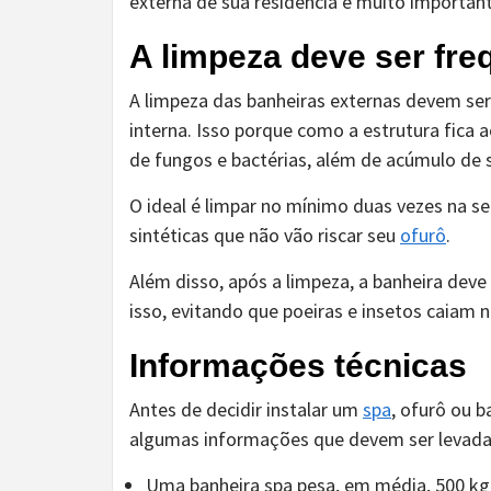
externa de sua residência é muito important
A limpeza deve ser fre
A limpeza das banheiras externas devem se
interna. Isso porque como a estrutura fica a
de fungos e bactérias, além de acúmulo de s
O ideal é limpar no mínimo duas vezes na 
sintéticas que não vão riscar seu
ofurô
.
Além disso, após a limpeza, a banheira de
isso, evitando que poeiras e insetos caiam 
Informações técnicas
Antes de decidir instalar um
spa
, ofurô ou 
algumas informações que devem ser levada
Uma banheira spa pesa, em média, 500 kg.