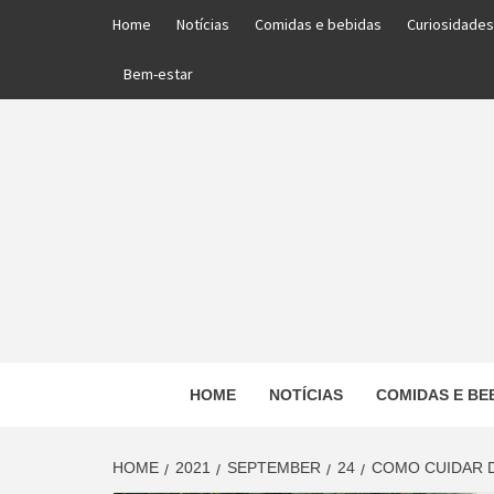
Skip
Home
Notícias
Comidas e bebidas
Curiosidades
to
content
Bem-estar
PORTAL DAS NOTÍCIAS EDUCACIONAIS
HOME
NOTÍCIAS
COMIDAS E BE
ED
HOME
2021
SEPTEMBER
24
COMO CUIDAR 