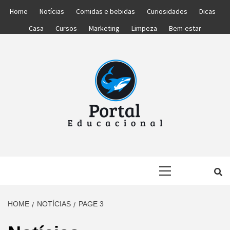
Skip
Home
Notícias
Comidas e bebidas
Curiosidades
Dicas
to
Casa
Cursos
Marketing
Limpeza
Bem-estar
content
PORTAL
PORTAL DAS NOTÍCIAS EDUCACIONAIS
Primary
EDUCACIONA
Menu
HOME
NOTÍCIAS
PAGE 3