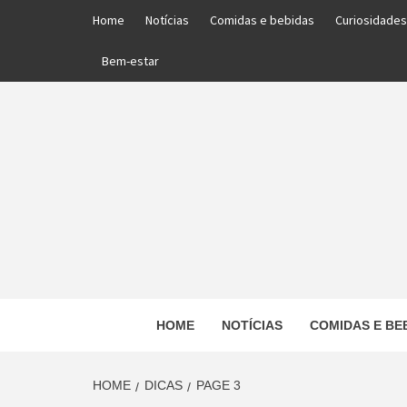
Skip
Home
Notícias
Comidas e bebidas
Curiosidades
to
content
Bem-estar
PORTAL DAS NOTÍCIAS EDUCACIONAIS
HOME
NOTÍCIAS
COMIDAS E BE
ED
HOME
DICAS
PAGE 3